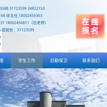
88 31123599 24822153
166 徐主任:18002456363
31 18002456811（石老师）
 招就处：31123599
9
3
理
学生工作
后勤保卫
联系我们
置
学生守则
后勤保障
联系我们
导
入学须知
食堂管理
线上报名
报
学生活动
物业管理
学部
奖助学金
综合服务
部
评优政策
治安保卫