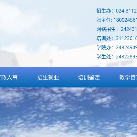
招生办：024-311235
张主任: 18002456
网络招生：242431
培训处：31123616
学院办：2482494
学生处：2482289
行政人事
招生就业
培训鉴定
教学管
人事招聘
招生简章
技能鉴定
专业设
信息发布
招生计划
技能培训
教学督
检查通报
招生考试
承接赛务
情况通
特色班型
考试服务
专业教
企业招聘
继续教育
基础