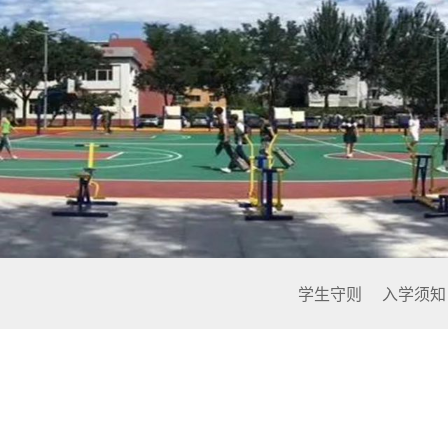
校企合作
技能留学
实训中
实习派遣
产教融合
就业指导
现代服
学生守则
入学须知