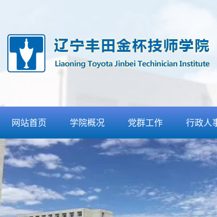
网站首页
学院概况
党群工作
行政人
学院介绍
党委工作
人事招
组织机构
团委工作
信息发
丰田合作
纪委工作
检查通
特色优势
工会工作
师资力量