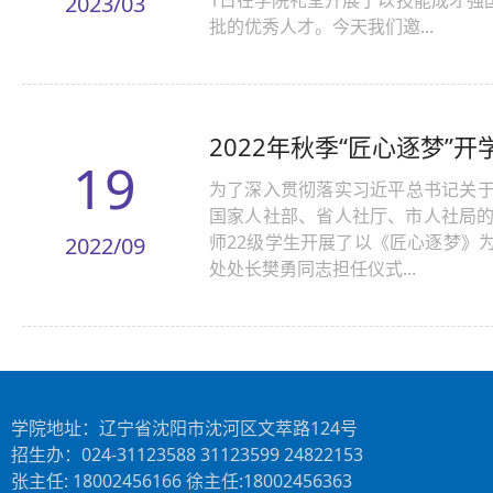
1日在学院礼堂开展了以技能成才强
2023/03
批的优秀人才。今天我们邀...
2022年秋季“匠心逐梦”
19
为了深入贯彻落实习近平总书记关
国家人社部、省人社厅、市人社局的
师22级学生开展了以《匠心逐梦》
2022/09
处处长樊勇同志担任仪式...
学院地址：辽宁省沈阳市沈河区文萃路124号
招生办：024-31123588 31123599 24822153
张主任: 18002456166 徐主任:18002456363