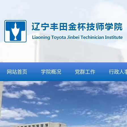
网站首页
学院概况
党群工作
行政人
学院介绍
党委工作
人事招
组织机构
团委工作
信息发
丰田合作
纪委工作
检查通
特色优势
工会工作
师资力量