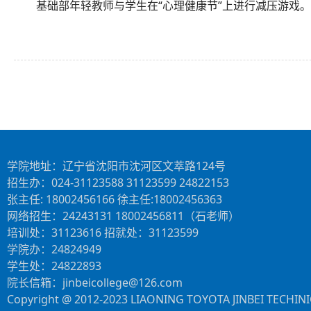
基础部年轻教师与学生在“心理健康节”上进行减压游戏。
学院地址：辽宁省沈阳市沈河区文萃路124号
招生办：024-31123588 31123599 24822153
张主任: 18002456166 徐主任:18002456363
网络招生：24243131 18002456811（石老师）
培训处：31123616 招就处：31123599
学院办：24824949
学生处：24822893
院长信箱：jinbeicollege@126.com
Copyright @ 2012-2023 LIAONING TOYOTA JINBEI TECHIN