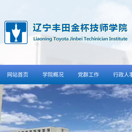
网站首页
学院概况
党群工作
行政人
学院介绍
党委工作
人事招
组织机构
团委工作
信息发
丰田合作
纪委工作
检查通
特色优势
工会工作
师资力量