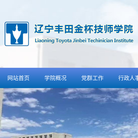
网站首页
学院概况
党群工作
行政人
学院介绍
党委工作
人事招
组织机构
团委工作
信息发
丰田合作
纪委工作
检查通
特色优势
工会工作
师资力量