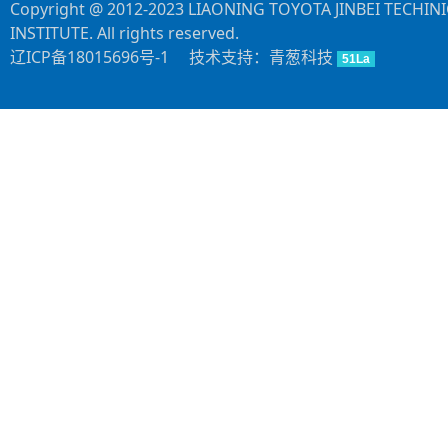
Copyright @ 2012-2023 LIAONING TOYOTA JINBEI TECHIN
INSTITUTE. All rights reserved.
辽ICP备18015696号-1
技术支持：青葱科技
51La